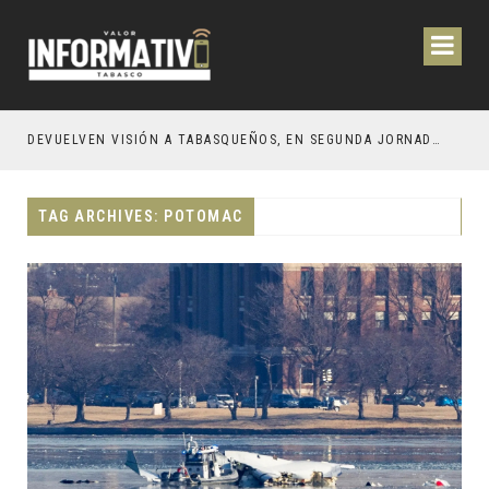
CIÓN Y OBRAS PARA EL BIENESTAR DE LOS TABASQUEÑOS
DEVUELVEN VISIÓN A TABASQUEÑOS, EN SEGUNDA JORNADA DE CIRUGÍA DE CATARATAS 2026
TAG ARCHIVES: POTOMAC