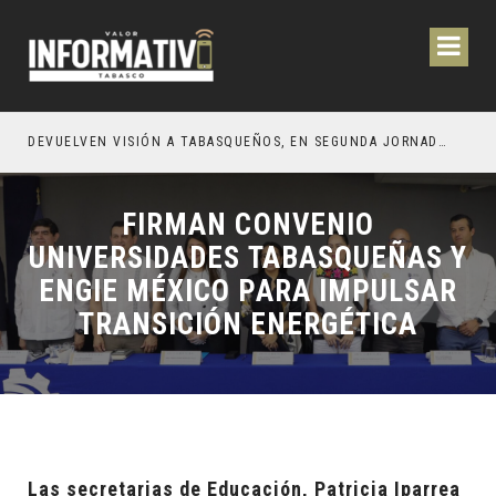
CIÓN Y OBRAS PARA EL BIENESTAR DE LOS TABASQUEÑOS
DEVUELVEN VISIÓN A TABASQUEÑOS, EN SEGUNDA JORNADA DE CIRUGÍA DE CATARATAS 2026
FIRMAN CONVENIO
UNIVERSIDADES TABASQUEÑAS Y
ENGIE MÉXICO PARA IMPULSAR
TRANSICIÓN ENERGÉTICA
Las secretarias de Educación, Patricia Iparrea