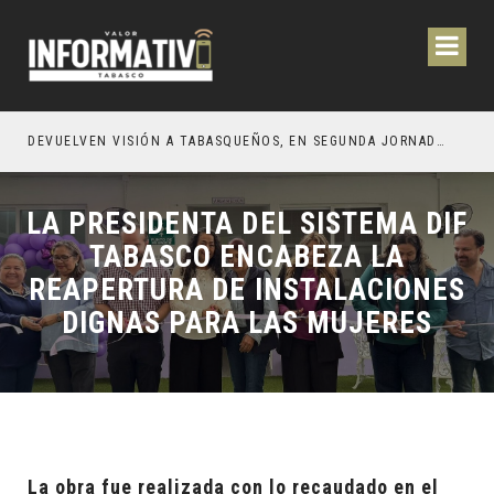
CIÓN Y OBRAS PARA EL BIENESTAR DE LOS TABASQUEÑOS
DEVUELVEN VISIÓN A TABASQUEÑOS, EN SEGUNDA JORNADA DE CIRUGÍA DE CATARATAS 2026
LA PRESIDENTA DEL SISTEMA DIF
TABASCO ENCABEZA LA
REAPERTURA DE INSTALACIONES
DIGNAS PARA LAS MUJERES
La obra fue realizada con lo recaudado en el