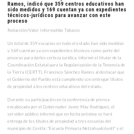
Ramos, indicó que 359 centros educativos han
sido medidos y 169 cuentan ya con expedientes
técnicos-jurídicos para avanzar con este
proceso
Redacción/Valor Informatibo Tabasco
Un total de 359 escuelas en todo el estado han sido medidas
y 169 cuentan ya con expedientes técnicos como parte del
proceso para darles certeza jurídica, informó el titular de la
Coordinación Estatal para la Regularización de la Tenencia de
la Tierra (CERTT), Francisco Sánchez Ramos al destacar que
el Gobierno del Pueblo está cumpliendo con entregar títulos
de propiedad a los centros educativos del estado.
Durante su participación en la conferencia de prensa
encabezada por el Gobernador Javier May Rodríguez, el
servidor público informó que en fecha próxima se hará
entrega de los títulos de propiedad a tres escuelas del
municipio de Centla: “Escuela Primaria Netzahualcóyotl” y el