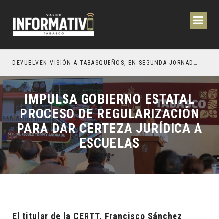
CIÓN Y OBRAS PARA EL BIENESTAR DE LOS TABASQUEÑOS
DEVUELVEN VISIÓN A TABASQUEÑOS, EN SEGUNDA JORNADA DE CIRUGÍA DE CATARATAS 2026
IMPULSA GOBIERNO ESTATAL
PROCESO DE REGULARIZACIÓN
PARA DAR CERTEZA JURÍDICA A
ESCUELAS
El titular de la CERTT, Francisco Sánchez