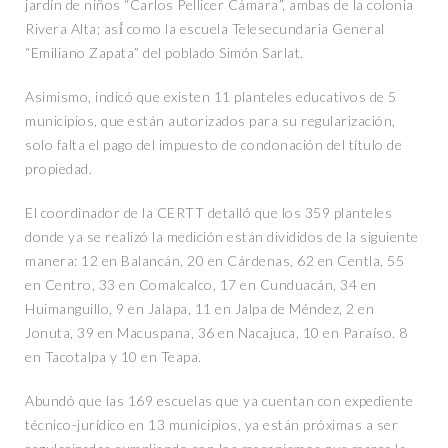
jardín de niños “Carlos Pellicer Cámara”, ambas de la colonia
Rivera Alta; así́ como la escuela Telesecundaria General
“Emiliano Zapata” del poblado Simón Sarlat.
Asimismo, indicó que existen 11 planteles educativos de 5
municipios, que están autorizados para su regularización,
solo falta el pago del impuesto de condonación del título de
propiedad.
El coordinador de la CERTT detalló que los 359 planteles
donde ya se realizó la medición están divididos de la siguiente
manera: 12 en Balancán, 20 en Cárdenas, 62 en Centla, 55
en Centro, 33 en Comalcalco, 17 en Cunduacán, 34 en
Huimanguillo, 9 en Jalapa, 11 en Jalpa de Méndez, 2 en
Jonuta, 39 en Macuspana, 36 en Nacajuca, 10 en Paraíso. 8
en Tacotalpa y 10 en Teapa.
Abundó que las 169 escuelas que ya cuentan con expediente
técnico-jurídico en 13 municipios, ya están próximas a ser