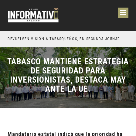
CIÓN Y OBRAS PARA EL BIENESTAR DE LOS TABASQUEÑOS
DEVUELVEN VISIÓN A TABASQUEÑOS, EN SEGUNDA JORNADA DE CIRUGÍA DE CATARATAS 2026
TABASCO MANTIENE ESTRATEGIA
DE SEGURIDAD PARA
INVERSIONISTAS, DESTACA MAY
ANTE LA UE.
Mandatario estatal indicó que la prioridad ha