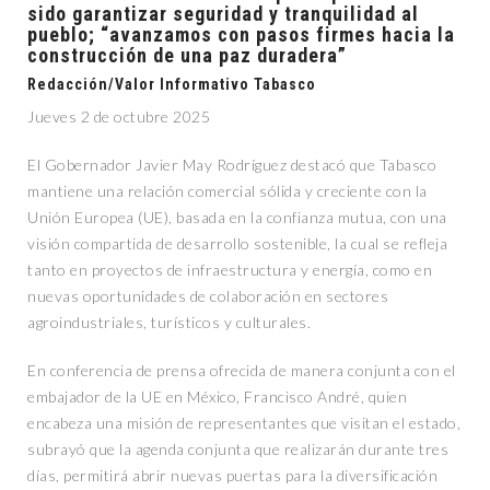
sido garantizar seguridad y tranquilidad al
pueblo; “avanzamos con pasos firmes hacia la
construcción de una paz duradera”
Redacción/Valor Informativo Tabasco
Jueves 2 de octubre 2025
El Gobernador Javier May Rodríguez destacó que Tabasco
mantiene una relación comercial sólida y creciente con la
Unión Europea (UE), basada en la confianza mutua, con una
visión compartida de desarrollo sostenible, la cual se refleja
tanto en proyectos de infraestructura y energía, como en
nuevas oportunidades de colaboración en sectores
agroindustriales, turísticos y culturales.
En conferencia de prensa ofrecida de manera conjunta con el
embajador de la UE en México, Francisco André, quien
encabeza una misión de representantes que visitan el estado,
subrayó que la agenda conjunta que realizarán durante tres
días, permitirá abrir nuevas puertas para la diversificación