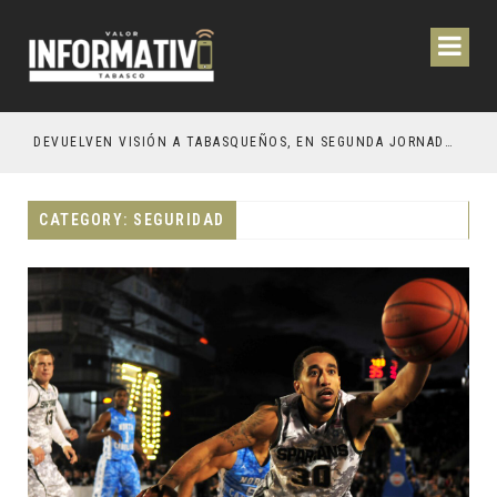
CIÓN Y OBRAS PARA EL BIENESTAR DE LOS TABASQUEÑOS
DEVUELVEN VISIÓN A TABASQUEÑOS, EN SEGUNDA JORNADA DE CIRUGÍA DE CATARATAS 2026
CATEGORY: SEGURIDAD