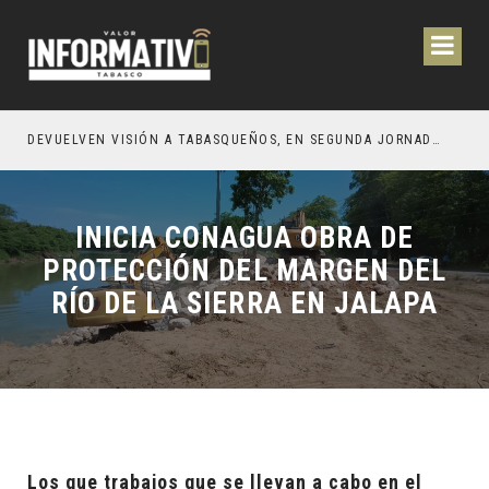
CIÓN Y OBRAS PARA EL BIENESTAR DE LOS TABASQUEÑOS
DEVUELVEN VISIÓN A TABASQUEÑOS, EN SEGUNDA JORNADA DE CIRUGÍA DE CATARATAS 2026
INICIA CONAGUA OBRA DE
PROTECCIÓN DEL MARGEN DEL
RÍO DE LA SIERRA EN JALAPA
Los que trabajos que se llevan a cabo en el