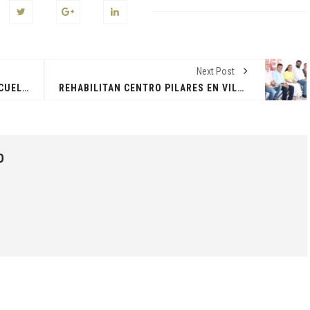
Next Post
UTTAB Y SEMADES IMPULSAN 'ESCUELAS SOSTENIBLES' CON ESTUDIOS TÉCNICOS
REHABILITAN CENTRO PILARES EN VILLA JUAN ALDAMA PARA FOMENTAR CULTURA DE PAZ Y SENTIDO COMUNITARIO
O