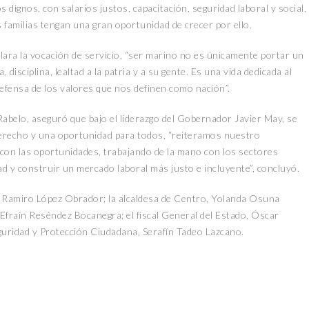
 dignos, con salarios justos, capacitación, seguridad laboral y social,
familias tengan una gran oportunidad de crecer por ello.
clara la vocación de servicio, “ser marino no es únicamente portar un
isciplina, lealtad a la patria y a su gente. Es una vida dedicada al
 defensa de los valores que nos definen como nación”.
Rabelo, aseguró que bajo el liderazgo del Gobernador Javier May, se
derecho y una oportunidad para todos, “reiteramos nuestro
con las oportunidades, trabajando de la mano con los sectores
dad y construir un mercado laboral más justo e incluyente”, concluyó.
sé Ramiro López Obrador; la alcaldesa de Centro, Yolanda Osuna
 Efraín Reséndez Bocanegra; el fiscal General del Estado, Óscar
guridad y Protección Ciudadana, Serafín Tadeo Lazcano.