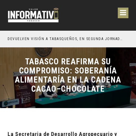
CIÓN Y OBRAS PARA EL BIENESTAR DE LOS TABASQUEÑOS
DEVUELVEN VISIÓN A TABASQUEÑOS, EN SEGUNDA JORNADA DE CIRUGÍA DE CATARATAS 2026
TABASCO REAFIRMA SU
COMPROMISO: SOBERANÍA
ALIMENTARÍA EN LA CADENA
CACAO–CHOCOLATE
La Secretaria de Desarrollo Agropecuario y