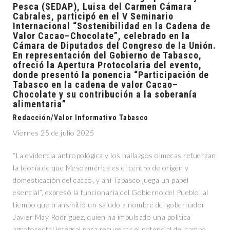
Pesca (SEDAP), Luisa del Carmen Cámara
Cabrales, participó en el V Seminario
Internacional “Sostenibilidad en la Cadena de
Valor Cacao–Chocolate”, celebrado en la
Cámara de Diputados del Congreso de la Unión.
En representación del Gobierno de Tabasco,
ofreció la Apertura Protocolaria del evento,
donde presentó la ponencia “Participación de
Tabasco en la cadena de valor Cacao–
Chocolate y su contribución a la soberanía
alimentaria”
Redacción/Valor Informativo Tabasco
Viernes 25 de julio 2025
“La evidencia antropológica y los hallazgos olmecas refuerzan
la teoría de que Mesoamérica es el centro de origen y
domesticación del cacao, y ahí Tabasco juega un papel
esencial”, expresó la funcionaria del Gobierno del Pueblo, al
tiempo que transmitió un saludo a nombre del gobernador
Javier May Rodríguez, quien ha impulsado una política
agroforestal integral para recuperar el potencial del campo