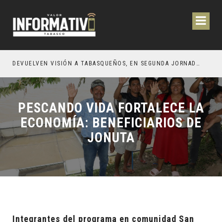
CIÓN Y OBRAS PARA EL BIENESTAR DE LOS TABASQUEÑOS
DEVUELVEN VISIÓN A TABASQUEÑOS, EN SEGUNDA JORNADA DE CIRUGÍA DE CATARATAS 2026
PESCANDO VIDA FORTALECE LA
ECONOMÍA: BENEFICIARIOS DE
JONUTA
Integrantes del programa en comunidad San