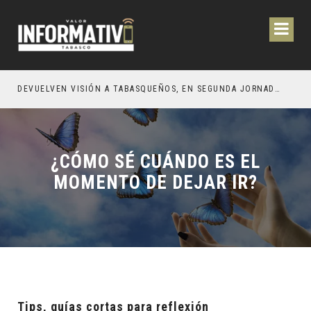
CIÓN Y OBRAS PARA EL BIENESTAR DE LOS TABASQUEÑOS
DEVUELVEN VISIÓN A TABASQUEÑOS, EN SEGUNDA JORNADA DE CIRUGÍA DE CATARATAS 2026
¿CÓMO SÉ CUÁNDO ES EL
MOMENTO DE DEJAR IR?
Tips, guías cortas para reflexión