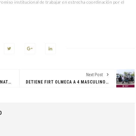
omiso institucional de trabajar en estrecha coordinación por el
Next Post
ALBERGA EL MUSEO DE HISTORIA NATURAL “JOSÉ NARCISO ROVIROSA” UNA LLAMATIVA EXHIBICIÓN DE REPTILES PARA CONOCERLOS Y APRENDER A CUIDARLOS
DETIENE FIRT OLMECA A 4 MASCULINOS POR DELITOS CONTRA LA SALUD Y PROBABLE PARTICIPACIÓN EN COBRO DE PISO
O