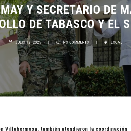
MAY Y SECRETARIO DE M
LLO DE TABASCO Y EL SU
JULIO 12, 2025
|
NO COMMENTS
|
LOCAL
en Villahermosa, también atendieron la coordinación