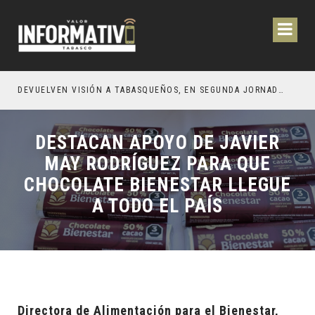
CIÓN Y OBRAS PARA EL BIENESTAR DE LOS TABASQUEÑOS
DEVUELVEN VISIÓN A TABASQUEÑOS, EN SEGUNDA JORNADA DE CIRUGÍA DE CATARATAS 2026
DESTACAN APOYO DE JAVIER
MAY RODRÍGUEZ PARA QUE
CHOCOLATE BIENESTAR LLEGUE
A TODO EL PAÍS
Directora de Alimentación para el Bienestar,