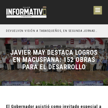
CIÓN Y OBRAS PARA EL BIENESTAR DE LOS TABASQUEÑOS
DEVUELVEN VISIÓN A TABASQUEÑOS, EN SEGUNDA JORNADA DE CIRUGÍA DE CATARATAS 2026
JAVIER MAY DESTACA LOGROS
EN MACUSPANA: 152 OBRAS
PARA EL DESARROLLO
El Gobernador asistió como invitado especial a