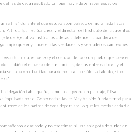
ue detrás de cada resultado también hay y debe haber espacios
eranza Iris”, durante el que estuvo acompañado de multimedallistas
, Patricia Iparrea Sánchez, y el director del Instituto de la Juventud
l jefe del Ejecutivo instó a los atletas a defender la bandera de
juego limpio que engrandece a las verdaderas y verdaderos campeones.
 llevan historia, esfuerzo y el corazón de todo un pueblo que cree en
ando también el esfuerzo de sus familias, de sus entrenadores y el
cia sea una oportunidad para demostrar no sólo su talento, sino
erra”.
 la delegación tabasqueña, la multicampeona en patinaje, Elisa
tiva impulsada por el Gobernador Javier May ha sido fundamental para
 esfuerzo de los padres de cada deportista, lo que les motiva cada día
compañeros a dar todo y no escatimar ni una sola gota de sudor en