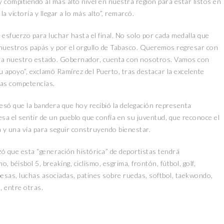
ompitiendo al más alto nivel en nuestra región para estar listos en
la victoria y llegar a lo más alto”, remarcó.
esfuerzo para luchar hasta el final. No solo por cada medalla que
de nuestros papás y por el orgullo de Tabasco. Queremos regresar con
para nuestro estado. Gobernador, cuenta con nosotros. Vamos con
u apoyo”, exclamó Ramírez del Puerto, tras destacar la excelente
 las competencias.
resó que la bandera que hoy recibió la delegación representa
esa el sentir de un pueblo que confía en su juventud, que reconoce el
a y una vía para seguir construyendo bienestar.
lizó que esta “generación histórica” de deportistas tendrá
mo, béisbol 5, breaking, ciclismo, esgrima, frontón, fútbol, golf,
pesas, luchas asociadas, patines sobre ruedas, softbol, taekwondo,
a, entre otras.