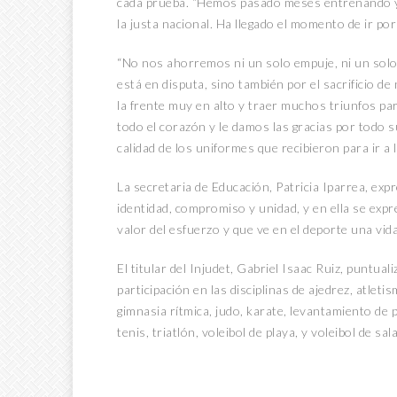
cada prueba. “Hemos pasado meses entrenando y c
la justa nacional. Ha llegado el momento de ir por 
“No nos ahorremos ni un solo empuje, ni un solo 
está en disputa, sino también por el sacrificio 
la frente muy en alto y traer muchos triunfos 
todo el corazón y le damos las gracias por todo s
calidad de los uniformes que recibieron para ir a
La secretaria de Educación, Patricia Iparrea, exp
identidad, compromiso y unidad, y en ella se expr
valor del esfuerzo y que ve en el deporte una vid
El titular del Injudet, Gabriel Isaac Ruiz, puntua
participación en las disciplinas de ajedrez, atletis
gimnasia rítmica, judo, karate, levantamiento de 
tenis, triatlón, voleibol de playa, y voleibol de sal