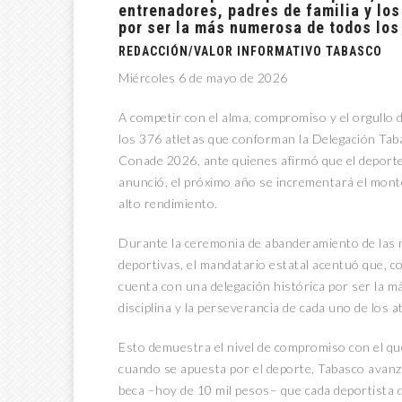
entrenadores, padres de familia y los
por ser la más numerosa de todos los
REDACCIÓN/VALOR INFORMATIVO TABASCO
Miércoles 6 de mayo de 2026
A competir con el alma, compromiso y el orgullo
los 376 atletas que conforman la Delegación Tab
Conade 2026, ante quienes afirmó que el deporte 
anunció, el próximo año se incrementará el monto
alto rendimiento.
Durante la ceremonia de abanderamiento de las n
deportivas, el mandatario estatal acentuó que, c
cuenta con una delegación histórica por ser la má
disciplina y la perseverancia de cada uno de los at
Esto demuestra el nivel de compromiso con el qu
cuando se apuesta por el deporte, Tabasco avanza
beca –hoy de 10 mil pesos– que cada deportista 