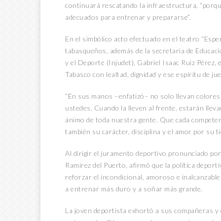
continuará rescatando la infraestructura, “porq
adecuados para entrenar y prepararse”.
En el simbólico acto efectuado en el teatro “Esp
tabasqueños, además de la secretaria de Educación
y el Deporte (Injudet), Gabriel Isaac Ruiz Pérez, e
Tabasco con lealtad, dignidad y ese espíritu de 
“En sus manos –enfatizó– no solo llevan colores,
ustedes. Cuando la lleven al frente, estarán llev
ánimo de toda nuestra gente. Que cada competen
también su carácter, disciplina y el amor por su ti
Al dirigir el juramento deportivo pronunciado por
Ramírez del Puerto, afirmó que la política depor
reforzar el incondicional, amoroso e inalcanzable
a entrenar más duro y a soñar más grande.
La joven deportista exhortó a sus compañeras y 