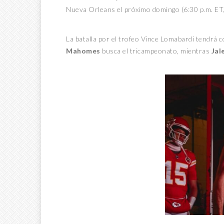
Nueva Orleans el próximo domingo (6:30 p.m. ET,
La batalla por el trofeo Vince Lomabardi tendrá 
Mahomes
busca el tricampeonato, mientras
Jal