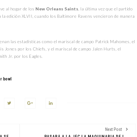
ve al hogar de los
New Orleans Saints
, la última vez que el partido
n la edición XLVII, cuando los Baltimore Ravens vencieron de manera
lenan las estadísticas como el mariscal de campo Patrick Mahomes, el
is Jones por los Chiefs, y el mariscal de campo Jalen Hurts, el
th Jr. por los Eagles.
r bowl
Next Post
CHARROS DE MÉXICO GANAN EN LA SERIE DEL CARIBE 2025
PASARÁ A LA JEC LA MAQUINARIA DE LA CEMATAB