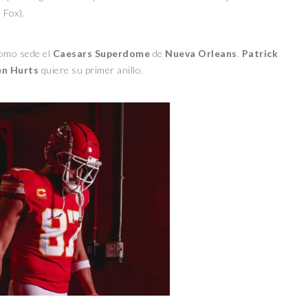
 Fox).
como sede el
Caesars Superdome
de
Nueva Orleans
.
Patrick
en Hurts
quiere su primer anillo.