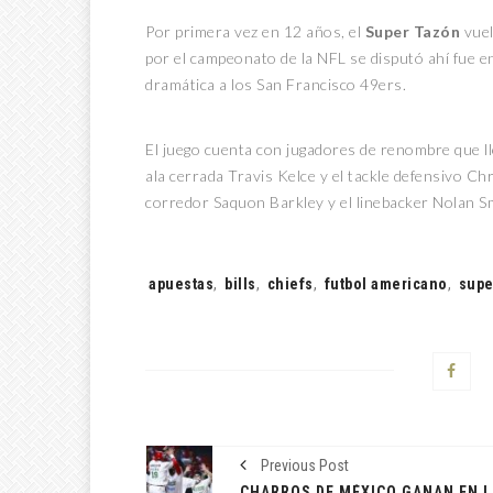
Por primera vez en 12 años, el
Super Tazón
vuel
por el campeonato de la NFL se disputó ahí fue e
dramática a los San Francisco 49ers.
El juego cuenta con jugadores de renombre que l
ala cerrada Travis Kelce y el tackle defensivo Chr
corredor Saquon Barkley y el linebacker Nolan Smi
Tags:
apuestas
,
bills
,
chiefs
,
futbol americano
,
supe
Previous Post