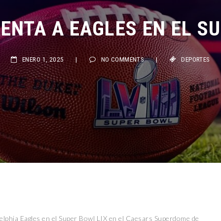
ENTA A EAGLES EN EL SU
ENERO 1, 2025
|
NO COMMENTS
|
DEPORTES
delphia Eagles en el Super Bowl LIX en el Caesars Superdome de