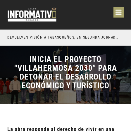
CIÓN Y OBRAS PARA EL BIENESTAR DE LOS TABASQUEÑOS
DEVUELVEN VISIÓN A TABASQUEÑOS, EN SEGUNDA JORNADA DE CIRUGÍA DE CATARATAS 2026
INICIA EL PROYECTO
“VILLAHERMOSA 2030” PARA
DETONAR EL DESARROLLO
ECONÓMICO Y TURÍSTICO
La obra responde al derecho de vivir en una