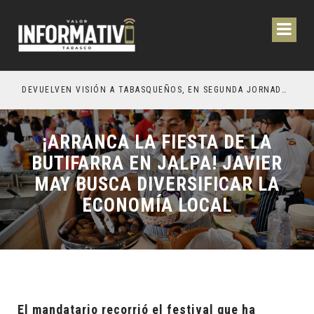
CIÓN Y OBRAS PARA EL BIENESTAR DE LOS TABASQUEÑOS
DEVUELVEN VISIÓN A TABASQUEÑOS, EN SEGUNDA JORNADA DE CIRUGÍA DE CATARATAS 2026
¡ARRANCA LA FIESTA DE LA
BUTIFARRA EN JALPA! JAVIER
MAY BUSCA DIVERSIFICAR LA
ECONOMÍA LOCAL
El mandatario recorrió el festival que ha