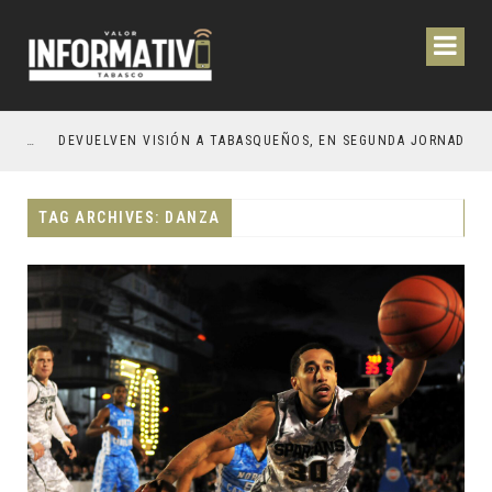
CIÓN Y OBRAS PARA EL BIENESTAR DE LOS TABASQUEÑOS
DEVUELVEN VISIÓN A TABASQUEÑOS, EN SEGUNDA JORNADA DE CIRUGÍA DE CATARATAS 2026
TAG ARCHIVES: DANZA